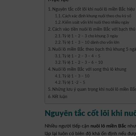
Nguyên tắc cốt lõi khi nuôi lô miền Bắc hiệu
Cách xác định khung nuôi theo chu kỳ số
Kiểm soát vốn khi nuôi theo nhiều ngày
Cách vào tiền nuôi lô miền Bắc với bạch thủ
Tỷ lệ 1 – 2 – 3 cho khung 3 ngày
Tỷ lệ 1 – 3 – 10 dành cho vốn lớn
Nuôi lô miền Bắc theo bạch thủ khung 5 ng
Tỷ lệ 1 – 2 – 3 – 4 – 5
Tỷ lệ 1 – 2 – 3 – 6 – 10
Nuôi lô miền Bắc với song thủ lô khung
Tỷ lệ 1 – 3 – 10
Tỷ lệ 1 -2 – 5
Những lưu ý quan trọng khi nuôi lô miền Bắ
Kết luận
Nguyên tắc cốt lõi khi nu
Nhiều người tiếp cận
nuôi lô miền Bắc
như 
lặp lại luôn có biên độ khá ổn định nếu đượ