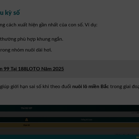
u kỳ số
g cách xuất hiện gần nhất của con số. Ví dụ:
 thường phù hợp khung ngắn.
trong nhóm nuôi dài hơi.
Ăn 99 Tại 188LOTO Năm 2025
úp giới hạn sai số khi theo đuổi
nuôi lô miền Bắc
trong giai đo