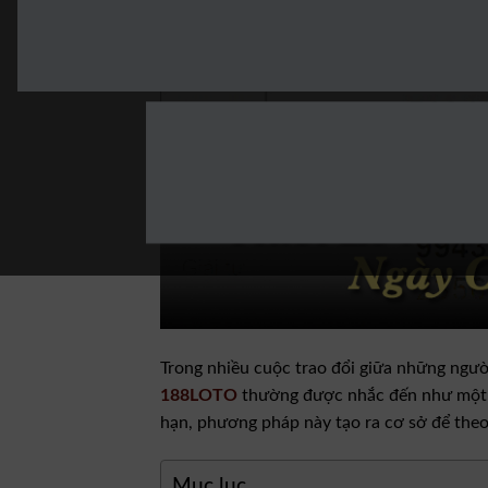
Trong nhiều cuộc trao đổi giữa những ngườ
188LOTO
thường được nhắc đến như một cá
hạn, phương pháp này tạo ra cơ sở để theo 
Mục lục