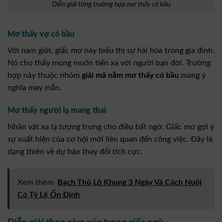
Diễn giải từng trường hợp mơ thấy có bầu
Mơ thấy vợ có bầu
Với nam giới, giấc mơ này biểu thị sự hài hòa trong gia đình.
Nó cho thấy mong muốn tiến xa với người bạn đời. Trường
hợp này thuộc nhóm
giải mã nằm mơ thấy có bầu
mang ý
nghĩa may mắn.
Mơ thấy người lạ mang thai
Nhân vật xa lạ tượng trưng cho điều bất ngờ. Giấc mơ gợi ý
sự xuất hiện của cơ hội mới liên quan đến công việc. Đây là
dạng thiên về dự báo thay đổi tích cực.
Xem thêm
Bạch Thủ Lô Khung 3 Ngày Và Cách Nuôi
Có Tỷ Lệ Ổn Định