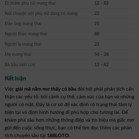
Đi thăm phụ nữ mang thai
12 – 82
Nói chuyện với phụ nữ đang có mang.
22
Đàn ông mang thai
25
Người thân mang thai
88
Người lạ mang thai
22
Mẹ mang thai
56 – 38
Bà bầu sinh con
12 – 82
Kết luận
Việc
giải mã nằm mơ thấy có bầu
đòi hỏi phải phân tích cẩn
thận các yếu tố: bối cảnh cụ thể, cảm xúc của bạn và những
người có mặt. Đây là cơ sở để xác định rõ trạng thái tâm lý
hiện tại và định hình hướng đi phù hợp cho tương lai. Để
khám phá sâu hơn những thông điệp và tín hiệu mà giấc mơ
gửi đến cuộc sống thực, bạn có thể tìm đọc thêm các phân
tích chuyên sâu tại
188LOTO
.