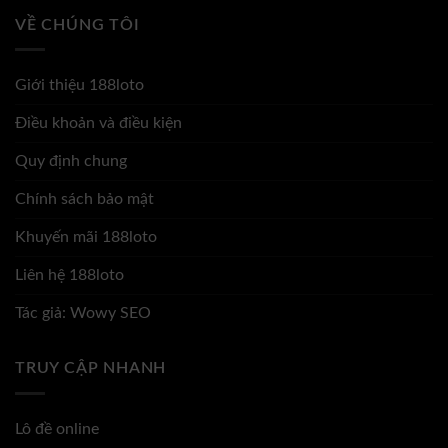
VỀ CHÚNG TÔI
Giới thiệu 188loto
Điều khoản và điều kiện
Quy định chung
Chính sách bảo mật
Khuyến mãi 188loto
Liên hệ 188loto
Tác giả: Wowy SEO
TRUY CẬP NHANH
Lô đề online