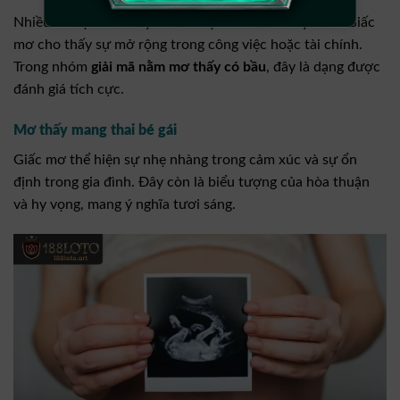
Nhiều tài liệu xem đây là dấu hiệu của điều may mắn. Giấc
mơ cho thấy sự mở rộng trong công việc hoặc tài chính.
Trong nhóm
giải mã nằm mơ thấy có bầu
, đây là dạng được
đánh giá tích cực.
Mơ thấy mang thai bé gái
Giấc mơ thể hiện sự nhẹ nhàng trong cảm xúc và sự ổn
định trong gia đình. Đây còn là biểu tượng của hòa thuận
và hy vọng, mang ý nghĩa tươi sáng.