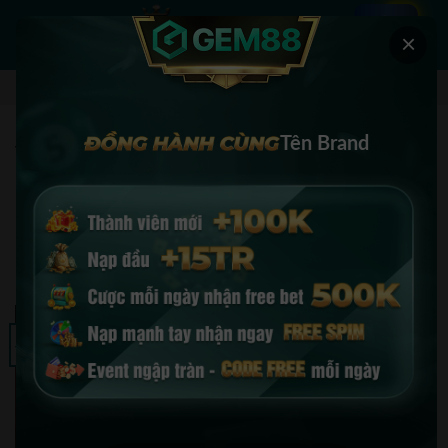
Bỏ
CƯỢC
qua
×
NGAY
nội
dung
XEM BÓNG MIỄN PHÍ
SOI KÈO
188LOTO
/
Lô đề online
/
Giải Mã Nằm Mơ Thấy Có Bầu
Tên Brand
Theo Chi Tiết Và Hoàn Cảnh
Giải Mã Nằm Mơ Thấy Có Bầu Theo
Chi Tiết Và Hoàn Cảnh
ĐĂNG VÀO
25/12/2025
BỞI
ADMIN
25
Th12