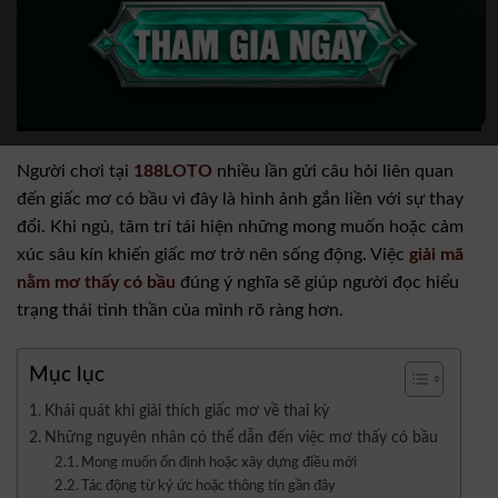
Người chơi tại
188LOTO
nhiều lần gửi câu hỏi liên quan
đến giấc mơ có bầu vì đây là hình ảnh gắn liền với sự thay
đổi. Khi ngủ, tâm trí tái hiện những mong muốn hoặc cảm
xúc sâu kín khiến giấc mơ trở nên sống động. Việc
giải mã
nằm mơ thấy có bầu
đúng ý nghĩa sẽ giúp người đọc hiểu
trạng thái tinh thần của mình rõ ràng hơn.
Mục lục
Khái quát khi giải thích giấc mơ về thai kỳ
Những nguyên nhân có thể dẫn đến việc mơ thấy có bầu
Mong muốn ổn định hoặc xây dựng điều mới
Tác động từ ký ức hoặc thông tin gần đây