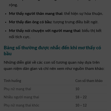
rộng.
Mơ thấy người thân mang thai:
thể hiện sự hòa thuận.
Mơ thấy đàn ông có bầu:
tượng trưng điều bất ngờ.
Mơ thấy nói chuyện với người mang thai:
biểu thị kết
nối tích cực.
Bảng số thường được nhắc đến khi mơ thấy có
bầu
Những diễn giải về các con số tương quan này dựa trên
quan niệm dân gian và chỉ nên xem như nguồn tham khảo:
Tình huống
Con số tham khảo
Phụ nữ mang thai
10
Nhiều người mang thai
18 – 22
Phụ nữ mang thai khóc
10 – 12