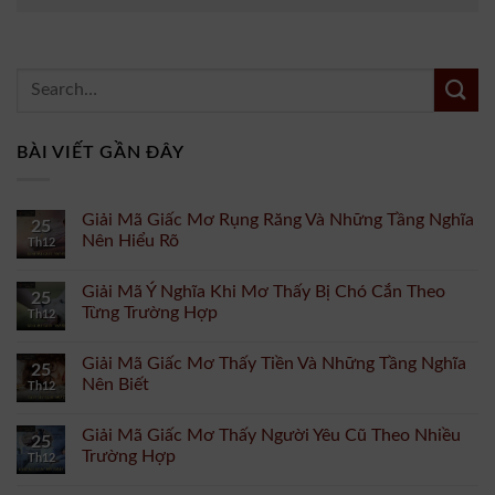
BÀI VIẾT GẦN ĐÂY
Giải Mã Giấc Mơ Rụng Răng Và Những Tầng Nghĩa
25
Nên Hiểu Rõ
Th12
Giải Mã Ý Nghĩa Khi Mơ Thấy Bị Chó Cắn Theo
25
Từng Trường Hợp
Th12
Giải Mã Giấc Mơ Thấy Tiền Và Những Tầng Nghĩa
25
Nên Biết
Th12
Giải Mã Giấc Mơ Thấy Người Yêu Cũ Theo Nhiều
25
Trường Hợp
Th12