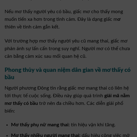
Nếu mơ thấy người yêu có bầu, giấc mơ cho thấy mong
muốn tiến xa hơn trong tình cảm. Đây là dạng giấc m
ơ
thiên về tình cảm gắn kết.
Với trường hợp mơ thấy người yêu cũ mang thai, giấc mơ
phản ánh sự lấn cấn trong suy nghĩ. Người mơ có thể chưa
cân bằng cảm xúc sau mối quan hệ cũ.
Phong thủy và quan niệm dân gian về mơ thấy có
bầu
Người phương Đông tin rằng giấc mơ mang thai có liên hệ
tới thực tế cuộc sống. Điều này giúp quá trình
giải mã nằm
mơ thấy có bầu
trở nên đa chiều hơn. Các diễn giải phổ
biến:
Mơ thấy phụ nữ mang thai:
tín hiệu vận khí tăng.
Mơ thấy nhiều người mang thai:
dấu hiệu công việc mở