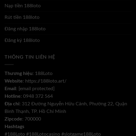
Nạp tiền 188loto
Rút tiền 188loto
Đăng nhập 188loto
Đăng ký 188loto
THÔNG TIN LIÊN HỆ
Thương hiệu
: 188Loto
Website
:
https://188loto.art/
Email
:
[email protected]
Hotline
: 0948 372 564
Địa chỉ
: 312 Đường Nguyễn Hữu Cảnh, Phường 22, Quận
Bình Thạnh, TP. Hồ Chí Minh
Zipcode
: 700000
Hashtags
#188Loto #188Lotocasino #slotgame188Loto